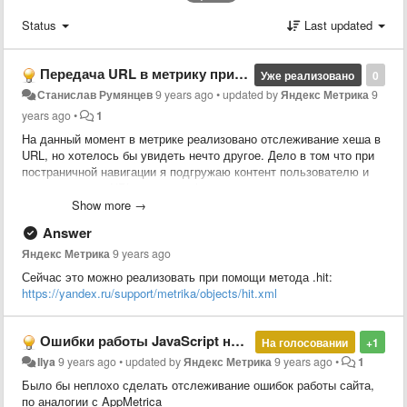
Status
Last updated
Передача URL в метрику при динамических страницах
Уже реализовано
0
Станислав Румянцев
9 years ago
•
updated by
Яндекс Метрика
9
years ago
•
1
На данный момент в метрике реализовано отслеживание хеша в
URL, но хотелось бы увидеть нечто другое. Дело в том что при
постраничной навигации я подгружаю контент пользователю и
создаю массив URL адресов в history, для того чтобы когда
пользователь решит перейти на страницу записи и вновь
Show more →
вернуться на предыдущую страницу браузер проскролит его на
Answer
то место где он закончил предыдущий сеанс, это очень удобно и
когда пользователь откроет 100 страниц ему не нужно будет
Яндекс Метрика
9 years ago
открывать их повторно. Но проблема заключается в том что
Сейчас это можно реализовать при помощи метода .hit:
если добавлять хеш к URL, то все это перестает работать, да и
https://yandex.ru/support/metrika/objects/hit.xml
зачем добавлять к URL адресам различный мусор, если он
первоначально не предусмотрел при разработки самой системы.
Получается приходится подгонять сайт под метрику, писать
Ошибки работы JavaScript на сайте
На голосовании
+1
различные костыли, кто то даже при динамической загрузки
Ilya
9 years ago
•
updated by
Яндекс Метрика
9 years ago
•
1
контента вовсе сносит метрику и вновь его инициализирует на
странице. Хотелось бы увидеть возможность передачи строки
Было бы неплохо сделать отслеживание ошибок работы сайта,
новой URL непосредственно в метрику, чтобы можно было
по аналогии с AppMetrica