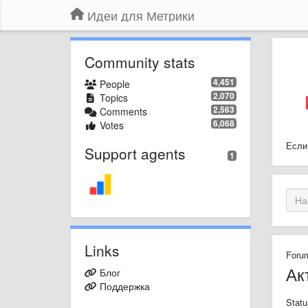
Идеи для Метрики
Community stats
4,451
People
2,070
Topics
2,563
Comments
6,068
Votes
Если
Support agents
1
Links
Foru
Ак
Блог
Поддержка
Statu