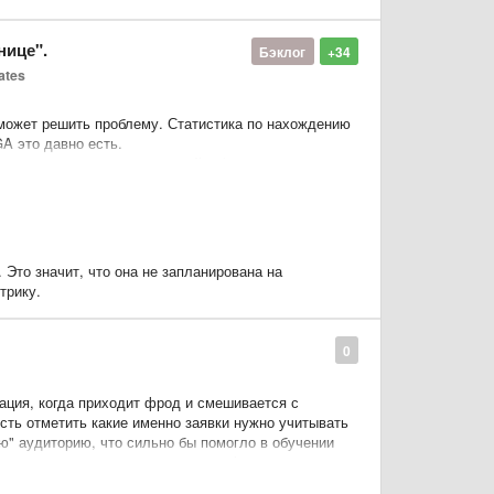
нице".
Бэклог
+34
ates
оможет решить проблему. Статистика по нахождению
A это давно есть.
раница привела к уходу с сайта (прерывание визита,
 отчет страницы выхода, но опять же имеющаяся
и пользователь долго серфил по
раницы, нельзя понять остался ли пользователь
а настолько отвратной, что он с испугу закрыл
 Это значит, что она не запланирована на
трику.
е и т.д.
0
уация, когда приходит фрод и смешивается с
ть отметить какие именно заявки нужно учитывать
ю" аудиторию, что сильно бы помогло в обучении
ыгрузку из "плохих" заявок по телефону в
ется и отминусовать их не получится.