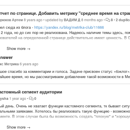
тчет по странице. Добавить метрику "среднее время на стра
рюков Артем
8 years ago
•
updated by
ВАДИМ Д
8 months ago
•
8
•
2 duplic
ел сюда из блога -
https://yandex.ru/blog/metrika-club/11666
 2 года, но до сих пор не реализована. Надеюсь наличие темы здесь, п
зователей на определенной странице действительно имеет ценность. В G
же хотелось бы иметь возможность получить информацию о том, какая ст
г того что есть в гугл аналитикс), вызвала негатив пользователя. Есть
Show more →
рмация дает общие данные по длительности визитов и отказов. Т.е. есл
nswer
 (соответственно отказа не будет) и затем покинул его с какой-либо ст
лен посещением сайта или же последняя страница на которой он был был
кс Метрика
6 years ago
шое спасибо за комментарии и голоса. Задаче присвоен статус «бэклог».
айшее время, но мы рассматриваем добавление такой возможности в Ме
е хотелось бы видеть, какие цели были достигнуты на указанной страниц
астомный сегмент аудитории
ysha
1 year ago
•
0
ый день. Очень не хватает функции кастомного сегмента, тк бывает сит
альными заявками. Хотелось бы реализовать такую функцию - возможнос
гменте. В этом случае была бы возможность создать "плохую" и "хорошу
ний! Сейчас рабочего такого варианта нет, тк если, например, делать в
кс.аудитории, то по несуществующим номерам никаких аккаунтов не найд
Show more →