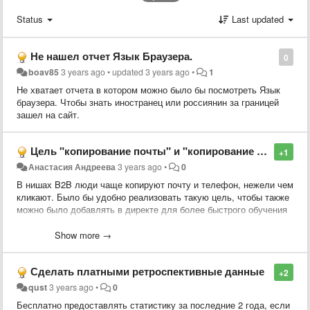
Status
Last updated
Не нашел отчет Язык Браузера.
0
boav85
3 years ago
•
updated
3 years ago
•
1
Не хватает отчета в котором можно было бы посмотреть Язык
браузера. Чтобы знать иностранец или россиянин за границей
зашел на сайт.
Цель "копирование почты" и "копирование телефона"
+1
Анастасия Андреева
3 years ago
•
0
В нишах B2B люди чаще копируют почту и телефон, нежели чем
кликают. Было бы удобно реализовать такую цель, чтобы также
можно было добавлять в директе для более быстрого обучения
кампаний.
Show more →
Сейчас эти цели можно настроить только через костыли (Google
Tag Manager)
Сделать платными ретроспективные данные
+2
qust
3 years ago
•
0
Бесплатно предоставлять статистику за последние 2 года, если