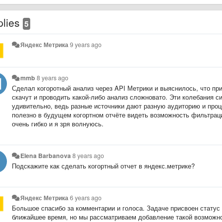
plies
5
Яндекс Метрика
9 years ago
mmb
8 years ago
Сделал когоротный анализ через API Метрики и выяснилось, что п
скачут и проводить какой-либо анализ сложновато. Эти колебания си
удивительно, ведь разные источники дают разную аудиторию и проц
полезно в будущем когортном отчёте видеть возможность фильтраци
очень гибко и я зря волнуюсь.
Elena Barbanova
8 years ago
Подскажите как сделать когортный отчет в яндекс.метрике?
Яндекс Метрика
6 years ago
Большое спасибо за комментарии и голоса. Задаче присвоен статус «
ближайшее время, но мы рассматриваем добавление такой возможно