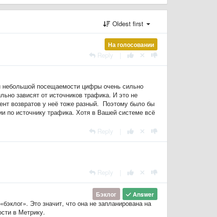
Oldest first
На голосовании
Reply
|
ри небольшой посещаемости цифры очень сильно
льно зависят от источников трафика. И это не
ент возвратов у неё тоже разный. Поэтому было бы
и по источнику трафика. Хотя в Вашей системе всё
Reply
|
Reply
|
Бэклог
Answer
бэклог». Это значит, что она не запланирована на
сти в Метрику.