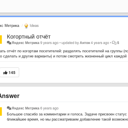
кс Метрика
Ideas
Когортный отчёт
Яндекс Метрика
9 years ago
•
updated by
Антон
4 years ago
•
5
ть отчёт по когортам посетителей: разделять посетителей на группы (п
о сделать и другие варианты) и потом смотреть жизненный цикл каждой 
145
nswer
Яндекс Метрика
6 years ago
Большое спасибо за комментарии и голоса. Задаче присвоен статус «
ближайшее время, но мы рассматриваем добавление такой возможно