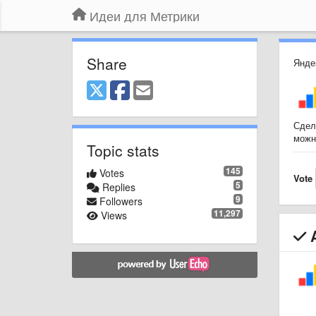
Идеи для Метрики
Share
Янде
Сдела
можн
Topic stats
145
Votes
Vote
5
Replies
9
Followers
11,297
Views
A