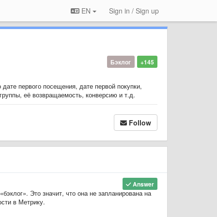
EN
Sign in / Sign up
Бэклог
+145
о дате первого посещения, дате первой покупки,
группы, её возвращаемость, конверсию и т.д.
Follow
Answer
бэклог». Это значит, что она не запланирована на
сти в Метрику.