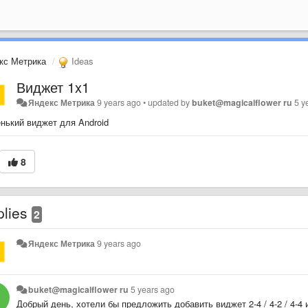
кс Метрика
Ideas
Виджет 1x1
Яндекс Метрика
9 years ago
•
updated by
buket@magicalflower ru
5 y
нький виджет для Android
8
plies
2
Яндекс Метрика
9 years ago
buket@magicalflower ru
5 years ago
Добрый день, хотели бы предложить добавить виджет 2-4 / 4-2 / 4-