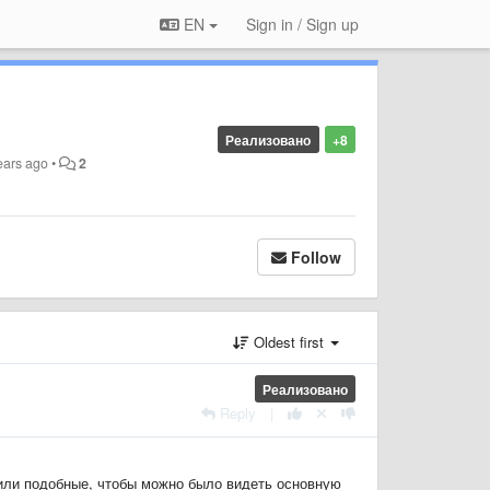
EN
Sign in / Sign up
Реализовано
+8
ears ago
•
2
Follow
Oldest first
Реализовано
Reply
|
4 или подобные, чтобы можно было видеть основную