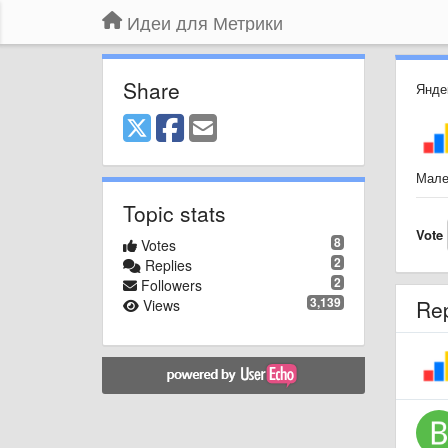
Идеи для Метрики
Share
Янде
Мале
Topic stats
Vote
8
Votes
2
Replies
2
Followers
3,139
Re
Views