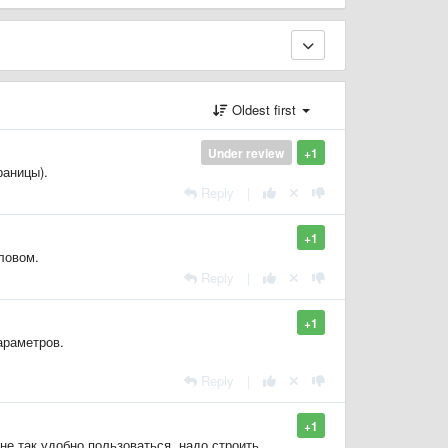
Oldest first
Under review
+1
раницы).
Reply
|
+1
ловом.
Reply
|
+1
араметров.
Reply
|
+1
не так удобно пользоваться, надо строить