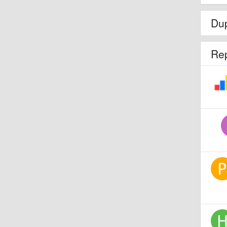
Dup
Re