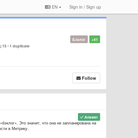
EN
Sign in / Sign up
Бэклог
+41
15
•
1 duplicate
Follow
Answer
бэклог». Это значит, что она не запланирована на
сти в Метрику.