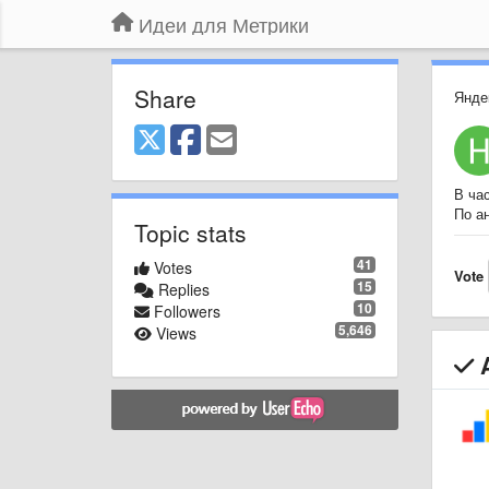
Идеи для Метрики
Share
Янде
В ча
По ан
Topic stats
41
Votes
Vote
15
Replies
10
Followers
5,646
Views
A