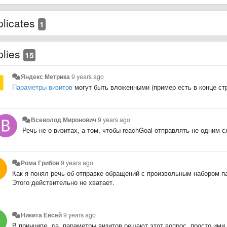
licates
1
plies
15
Яндекс Метрика
9 years ago
Параметры визитов
могут быть вложенными (пример есть в конце ст
Всеволод Миронович
9 years ago
Речь не о визитах, а том, чтобы reachGoal отправлять не одним с
Рома Грибов
9 years ago
Как я понял речь об отправке обращений с произвольным набором п
Этого действительно не хватает.
Никита Евсей
9 years ago
В принципе, да, параметры визитов решают этот вопрос, просто ими 