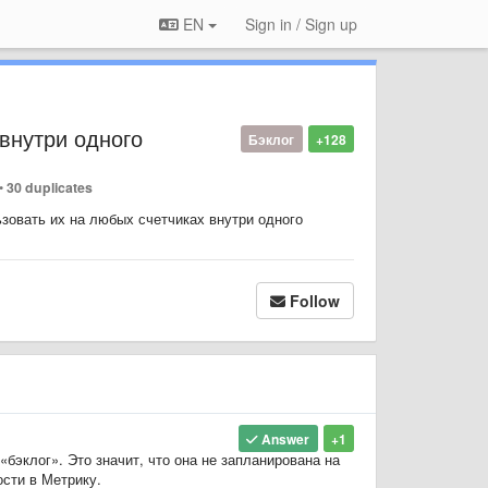
EN
Sign in / Sign up
внутри одного
Бэклог
+128
•
30 duplicates
зовать их на любых счетчиках внутри одного
Follow
Answer
+1
бэклог». Это значит, что она не запланирована на
сти в Метрику.