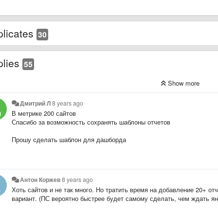
licates
30
plies
55
Show more
Дмитрий Л
8 years ago
В метрике 200 сайтов
Спасибо за возможность сохранять шаблоны отчетов
Прошу сделать шаблон для дашборда
Антон Коржев
8 years ago
Хоть сайтов и не так много. Но тратить время на добавление 20+ о
вариант. (ПС вероятно быстрее будет самому сделать, чем ждать ян