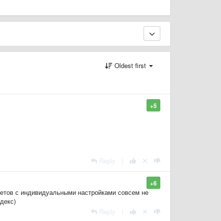
Oldest first
+5
Reply
|
+6
тчетов с индивидуальными настройками совсем не
декс)
Reply
|