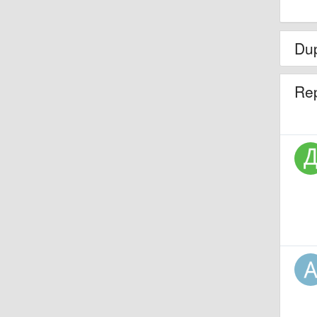
Dup
Re