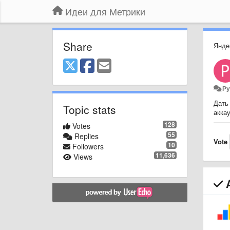
Идеи для Метрики
Share
Янде
Ру
Дать
Topic stats
аккау
128
Votes
55
Replies
Vote
10
Followers
11,636
Views
A