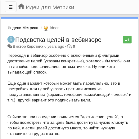
Идеи для Метрики
Яндекс Метрика
Ideas
Подсветка целей в вебвизоре
+1
Виктор Коротких
6 years ago
•
0
Переходя в вебвизор особенно с включенными фильтрами
достижение целей (указаны конкретные), хотелось бы чтобы они
на линейке подсвечивались автоматически. Ну или хотя
выпадающий список.
Еще один вариант который может быть параллельно, это в
настройках для целей указать цвет или иконку из
предустановленных (корзина/телефон/письмо/звезда/ человек/ и
т.п.) другой вариант это подписывать цели.
Сейчас же при наведении появляется "достижение целей", а
чтобы посмотреть что за цель была достигнута нужно кликнуть
по ней, а если целей достигнуто много, то найти нужную
становиться трудозатратно.