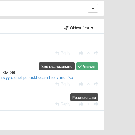
Oldest first
Reply
|
Уже реализовано
Answer
 как раз
-novyy-otchet-po-raskhodam-i-roi-v-metrike
-
Reply
|
Реализовано
Reply
|