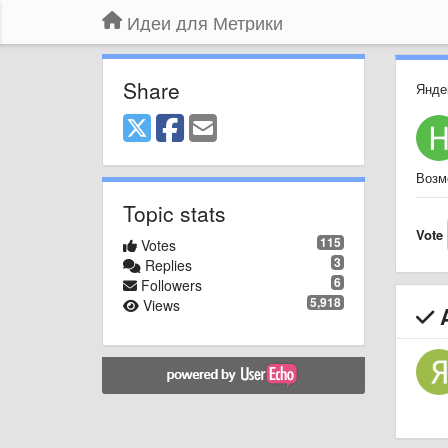
Идеи для Метрики
Share
Янде
Возм
Topic stats
Vote
115
Votes
3
Replies
6
Followers
5,918
Views
A