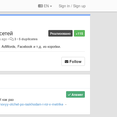
EN
Sign in / Sign up
сетей
Реализовано
+115
s ago
•
3
•
5 duplicates
AdWords, Facebook и т.д. из коробки.
Follow
Answer
 как раз
-novyy-otchet-po-raskhodam-i-roi-v-metrike
-