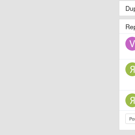
Dup
Re