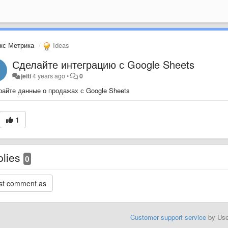
кс Метрика
Ideas
Сделайте интеграцию с Google Sheets
jeiti
4 years ago
•
0
райте данные о продажах с Google Sheets
1
plies
0
Customer support service
by Us