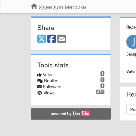
Идеи для Метрики
Share
Янде
Заби
Topic stats
Vote
1
Votes
0
Replies
1
Followers
873
Re
Views