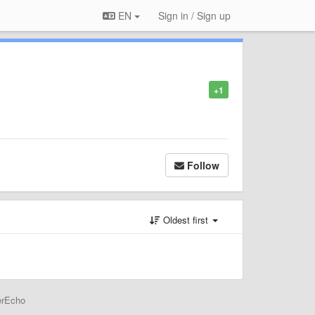
EN
Sign in / Sign up
+1
Follow
Oldest first
erEcho