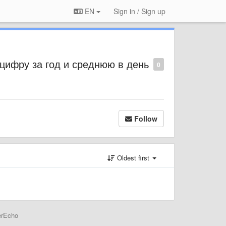
EN
Sign in / Sign up
цифру за год и среднюю в день
0
Follow
Oldest first
erEcho