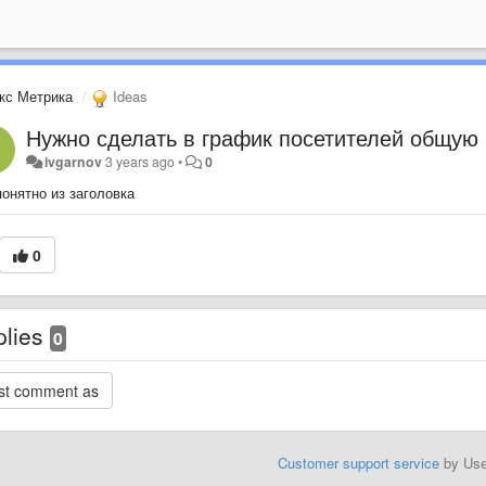
кс Метрика
Ideas
Нужно сделать в график посетителей общую 
ivgarnov
3 years ago
•
0
онятно из заголовка
0
plies
0
Customer support service
by Us