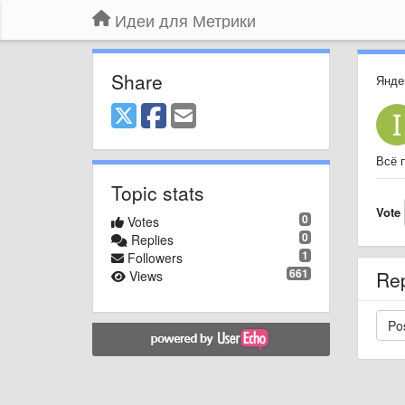
Идеи для Метрики
Share
Янде
Всё п
Topic stats
Vote
0
Votes
0
Replies
1
Followers
661
Re
Views