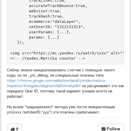
        trackLinks:true,

        accurateTrackBounce:true,

        webvisor:true,

        trackHash:true,

        ecommerce:"dataLayer",

        setUserID: "1312131313",

        userParams: {...},

        params: {...}

   });

<img src="https://mc.yandex.ru/watch/xxxx" alt="">

<!-- /Yandex.Metrika counter -->
Сейчас можно инициализировать счетчик с помощью такого
кода, но ни _ym_debug, ни специальные плагины типа
https://chrome.google.com/webstore/detail/yandexmetrica-
inspector/flmegpkccbbginemfdjllloimekpdkif
не расценивают это как
передачу User ID, поэтому такой вариант (скорее всего) не
работает.
На вызов "традиционного" метода уже после инициализации
ym(xxxx,'setUserID,"yyy") эти плагины срабатывают.
0
Follow