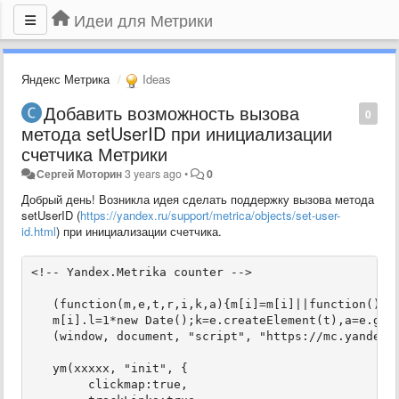
Идеи для Метрики
Яндекс Метрика
Ideas
Добавить возможность вызова
0
метода setUserID при инициализации
счетчика Метрики
Сергей Моторин
3 years ago
•
0
Добрый день! Возникла идея сделать поддержку вызова метода
setUserID (
https://yandex.ru/support/metrica/objects/set-user-
id.html
) при инициализации счетчика.
<!-- Yandex.Metrika counter -->

   (function(m,e,t,r,i,k,a){m[i]=m[i]||function(){(m
   m[i].l=1*new Date();k=e.createElement(t),a=e.getE
   (window, document, "script", "https://mc.yandex.r
   ym(xxxxx, "init", {

        clickmap:true,
