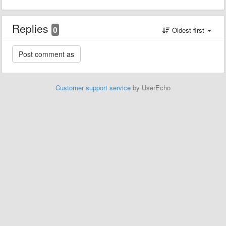
Replies
0
Oldest first
Customer support service
by UserEcho