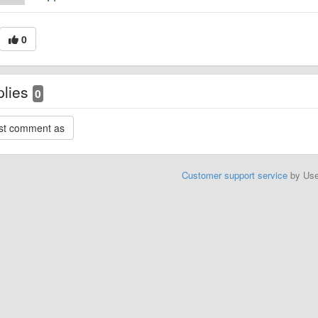
0
plies
0
Customer support service
by Us