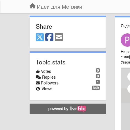
Идеи для Метрики
Share
Янде
Ни ра
с инф
Topic stats
Увере
0
Votes
0
Replies
1
Followers
849
Views