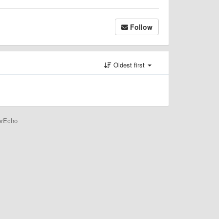
Follow
Oldest first
erEcho