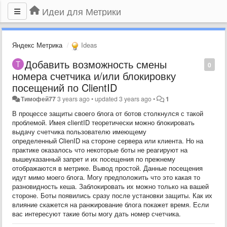
Идеи для Метрики
Яндекс Метрика
Ideas
Добавить возможность смены
0
номера счетчика и/или блокировку
посещений по ClientID
Тимофей77
3 years ago
•
updated
3 years ago
•
1
В процессе защиты своего блога от ботов столкнулся с такой
проблемой. Имея clientID теоретически можно блокировать
выдачу счетчика пользователю имеющему
определенный ClienID на стороне сервера или клиента. Но на
практике оказалось что некоторые боты не реагируют на
вышеуказанный запрет и их посещения по прежнему
отображаются в метрике. Вывод простой. Данные посещения
идут мимо моего блога. Могу предположить что это какая то
разновидность кеша. Заблокировать их можно только на вашей
стороне. Боты появились сразу после установки защиты. Как их
влияние скажется на ранжирование блога покажет время. Если
вас интересуют такие боты могу дать номер счетчика.