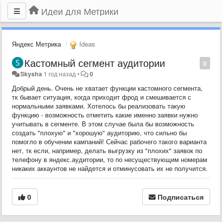
Идеи для Метрики
Яндекс Метрика
Ideas
Кастомный сегмент аудитории
0
Skysha
1 год назад
•
0
Добрый день. Очень не хватает функции кастомного сегмента,
тк бывает ситуация, когда приходит фрод и смешивается с
нормальными заявками. Хотелось бы реализовать такую
функцию - возможность отметить какие именно заявки нужно
учитывать в сегменте. В этом случае была бы возможность
создать "плохую" и "хорошую" аудиторию, что сильно бы
помогло в обучении кампаний! Сейчас рабочего такого варианта
нет, тк если, например, делать выгрузку из "плохих" заявок по
телефону в яндекс.аудитории, то по несуществующим номерам
никаких аккаунтов не найдется и отминусовать их не получится.
0
Подписаться