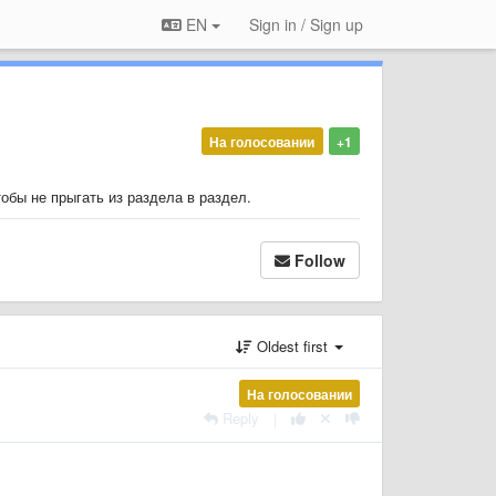
EN
Sign in / Sign up
На голосовании
+1
обы не прыгать из раздела в раздел.
Follow
Oldest first
На голосовании
Reply
|