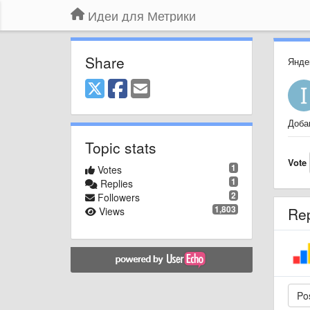
Идеи для Метрики
Share
Янде
Доба
Topic stats
Vote
1
Votes
1
Replies
2
Followers
1,803
Re
Views