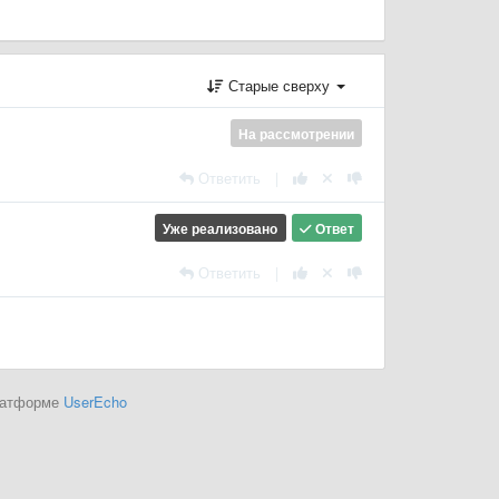
Старые сверху
На рассмотрении
Ответить
|
Уже реализовано
Ответ
Ответить
|
платформе
UserEcho