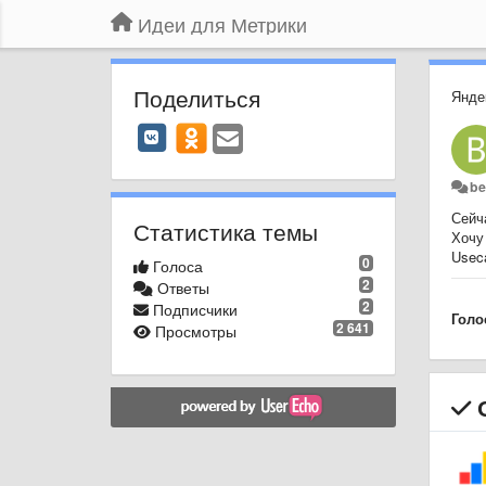
Идеи для Метрики
Поделиться
Янде
be
Сейч
Статистика темы
Хочу
Usec
0
Голоса
2
Ответы
2
Подписчики
Голо
2 641
Просмотры
О