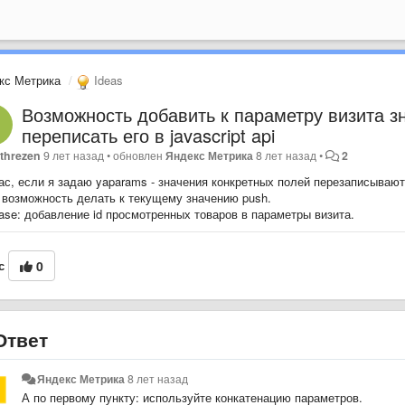
кс Метрика
Ideas
Возможность добавить к параметру визита зн
переписать его в javascript api
threzen
9 лет назад
•
обновлен
Яндекс Метрика
8 лет назад
•
2
ас, если я задаю yaparams - значения конкретных полей перезаписывают
 возможность делать к текущему значению push.
ase: добавление id просмотренных товаров в параметры визита.
с
0
твет
Яндекс Метрика
8 лет назад
А по первому пункту: используйте конкатенацию параметров.