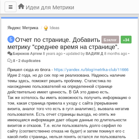
Идеи для Метрики
Яндекс Метрика
Ideas
Отчет по странице. Добавить
Бэклог
+34
метрику "среднее время на странице".
Бирюков Артем
8 years ago
•
updated by
ВАДИМ Д
8 months ago
•
8
•
2 duplicates
Пришел сюда из блога -
https://yandex.ru/blog/metrika-club/11666
Идее 2 года, но до сих пор не реализована. Надеюсь наличие
темы здесь, поможет решить проблему. Статистика по
нахождению пользователей на определенной странице
действительно имеет ценность. В GA это давно есть.
Так же хотелось бы иметь возможность получить информацию о
том, какая страница привела к уходу с сайта (прерывание
визита, аналог того что есть в гугл аналитикс), вызвала негатив
пользователя. Есть отчет страницы выхода, но опять же
имеющаяся информация дает общие данные по длительности
визитов и отказов. Т.е. если пользователь долго серфил по
сайту (соответственно отказа не будет) и затем покинул его с
какой-либо страницы, нельзя понять остался ли пользователь