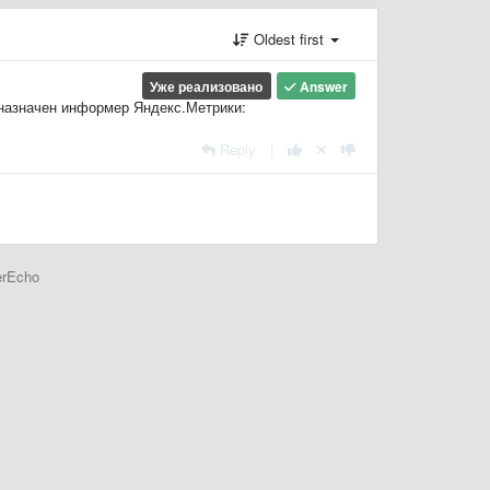
Oldest first
Уже реализовано
Answer
дназначен информер Яндекс.Метрики:
Reply
|
erEcho