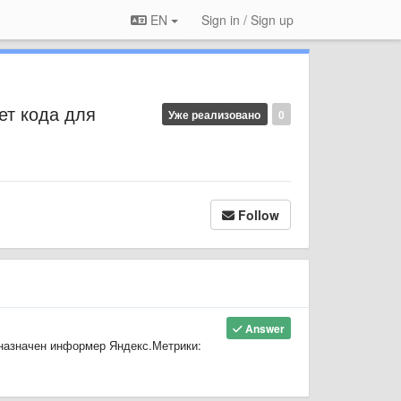
EN
Sign in / Sign up
ет кода для
Уже реализовано
0
Follow
Answer
дназначен информер Яндекс.Метрики: