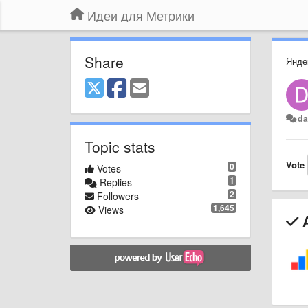
Идеи для Метрики
Share
Янде
da
Topic stats
Vote
0
Votes
1
Replies
2
Followers
1,645
Views
A