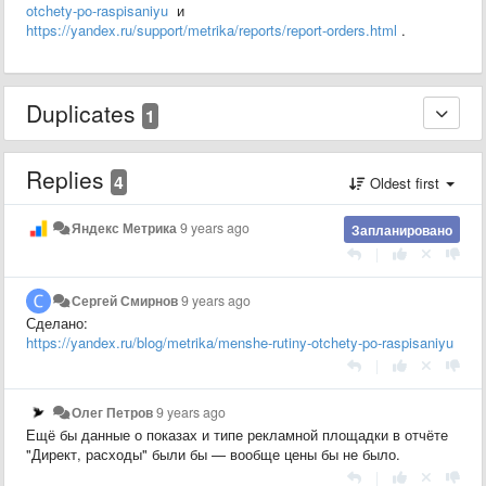
otchety-po-raspisaniyu
и
https://yandex.ru/support/metrika/reports/report-orders.html
.
Duplicates
1
Replies
4
Oldest first
Яндекс Метрика
9 years ago
Запланировано
|
Сергей Смирнов
9 years ago
Сделано:
https://yandex.ru/blog/metrika/menshe-rutiny-otchety-po-raspisaniyu
|
Олег Петров
9 years ago
Ещё бы данные о показах и типе рекламной площадки в отчёте
"Директ, расходы" были бы — вообще цены бы не было.
|