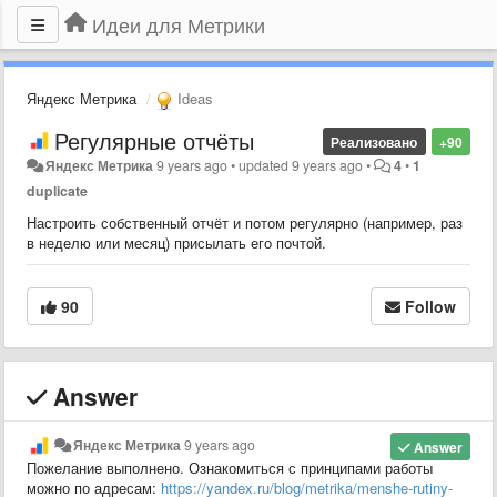
Идеи для Метрики
Яндекс Метрика
Ideas
Регулярные отчёты
Реализовано
+90
Яндекс Метрика
9 years ago
•
updated
9 years ago
•
4
•
1
duplicate
Настроить собственный отчёт и потом регулярно (например, раз
в неделю или месяц) присылать его почтой.
90
Follow
Answer
Яндекс Метрика
9 years ago
Answer
Пожелание выполнено. Ознакомиться с принципами работы
можно по адресам:
https://yandex.ru/blog/metrika/menshe-rutiny-