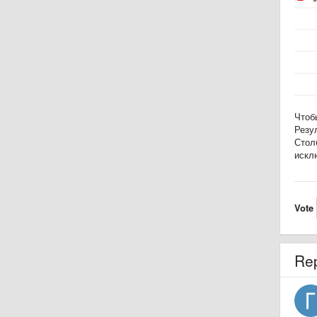
Чтоб
Резу
Стол
искл
Vote
Re