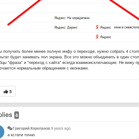
ы получить более менее полную инфу о переходе, нужно собрать 4 стол
льтат будет занимать пол экрана. Все это можно объединить в один сто
бцы "фраза" и "переход с сайта" всегда взаимоисключающие. Не вижу 
ючаются нормальным обращением с иконками.
5
plies
4
Григорий Корепанов
9 years ago
а кстати точно