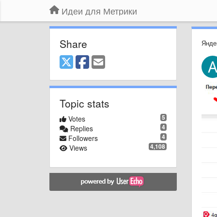
Идеи для Метрики
Share
Янде
Topic stats
5
Votes
4
Replies
4
Followers
4,108
Views