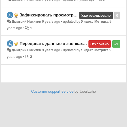
Зафиксировать просмотр страницы в группировках и метриках
Уже реализовано
0
Дмитрий Никитин
9 years ago
•
updated by
Яндекс Метрика
9
years ago
•
1
Передавать данные о звонках с Яндекс.Визитки
Отклонено
+1
Дмитрий Никитин
9 years ago
•
updated by
Яндекс Метрика
9
years ago
•
2
Customer support service
by UserEcho