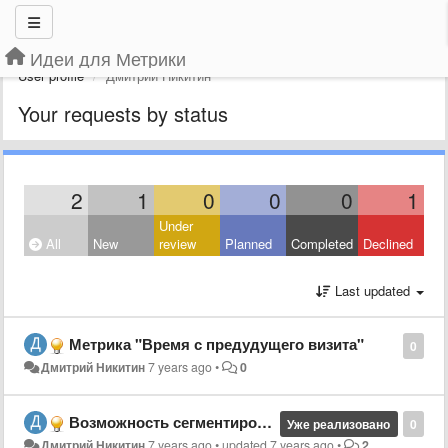
Идеи для Метрики
User profile
Дмитрий Никитин
Your requests by status
2
1
0
0
0
1
Under
All
New
review
Planned
Completed
Declined
Last updated
Метрика "Время с предудущего визита"
0
Дмитрий Никитин
7 years ago
•
0
Возможность сегментировать посетителей, при первом посещении попавших в отказ
Уже реализовано
0
Дмитрий Никитин
7 years ago
•
updated
7 years ago
•
2