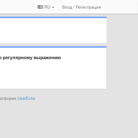
RU
Вход / Регистрация
по регулярному выражению
платформе
UserEcho