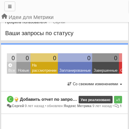
Идеи для Метрики
Профиль пользователя
Сергей
Ваши запросы по статусу
0
0
0
0
0
На
Все
Новые
рассмотрении
Запланированные
Завершенные
Откл
Со свежими изменениями
Добавить отчет по запросам с какого региона россии попадали на сайт возможно ?
Уже реализовано
+1
Сергей
9 лет назад
•
обновлен
Яндекс Метрика
9 лет назад
•
1