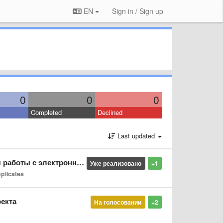
EN
Sign in / Sign up
0
0
0
Completed
Declined
Last updated
 электронной коммерцией
Уже реализовано
+1
plicates
екта
На голосовании
+2
1