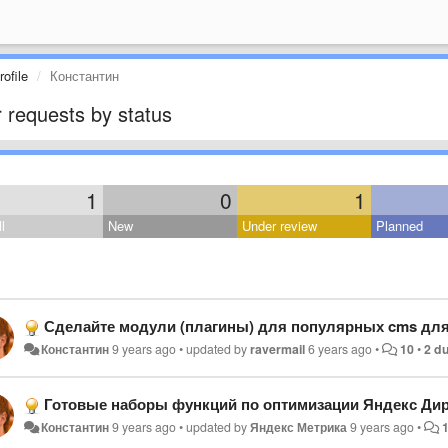
ofile
Константин
 requests by status
1
0
1
l
New
Under review
Planned
Сделайте модули (плагины) для популярных cms для работы с
Константин
9 years ago
•
updated by
ravermail
6 years ago
•
10
•
2 du
Готовые наборы функций по оптимизации Яндекс Дир
Константин
9 years ago
•
updated by
Яндекс Метрика
9 years ago
•