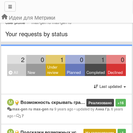
Идеи для Метрики
User profile
max-gen ru max-gen ru
Your requests by status
2
0
1
0
1
0
Under
All
New
review
Planned
Completed
Declined
Last updated
Возможность скрывать графики
Реализовано
+16
max-gen ru max-gen ru
9 years ago
•
updated by
Анна Гр.
6 years
ago
•
7
Подсказки возможных условий сегментации
На голосовании
+1