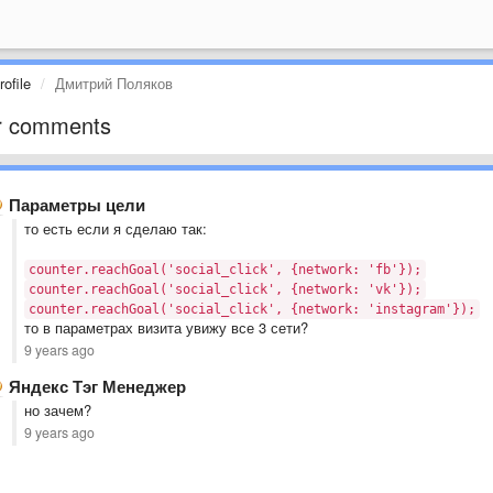
ofile
Дмитрий Поляков
r comments
Параметры цели
то есть если я сделаю так:
counter.reachGoal('social_click', {network: 'fb'});
counter.reachGoal('social_click', {network: 'vk'});
counter.reachGoal('social_click', {network: 'instagram'});
то в параметрах визита увижу все 3 сети?
9 years ago
Яндекс Тэг Менеджер
но зачем?
9 years ago