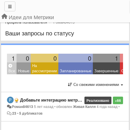
Идеи для Метрики
Профиль пользователя
Роман84613
Ваши запросы по статусу
1
0
0
0
1
На
Все
Новые
рассмотрении
Запланированные
Завершенные
Откл
Со свежими изменениями
Добавьте интеграцию метрики с битрикс 24.
Реализовано
+66
Роман84613
5 лет назад
•
обновлен
Живая Капля
4 года назад
•
23
•
5 дубликатов