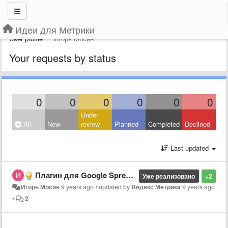
Идеи для Метрики
User profile
Игорь Мосин
Your requests by status
0
0
0
0
0
0
Under
All
New
review
Planned
Completed
Declined
Last updated
Плагин для Google Spreadsheets
Уже реализовано
+2
Игорь Мосин
9 years ago
•
updated by
Яндекс Метрика
9 years ago
•
2