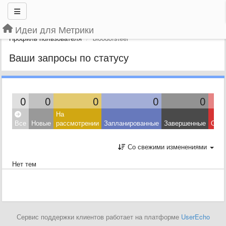
Идеи для Метрики
Профиль пользователя
bloodofsteel
Ваши запросы по статусу
0
0
0
0
0
На
Все
Новые
рассмотрении
Запланированные
Завершенные
Откл
Со свежими изменениями
Нет тем
Сервис поддержки клиентов работает на платформе
UserEcho