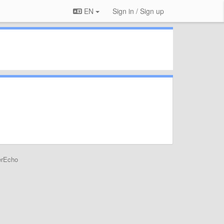
EN
Sign in / Sign up
erEcho