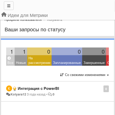
Идеи для Метрики
Профиль пользователя
Kotyara12
Ваши запросы по статусу
1
1
0
0
0
На
Все
Новые
рассмотрении
Запланированные
Завершенные
Откл
Со свежими изменениями
Интеграция с PowerBI
0
Kotyara12
3 года назад
•
0