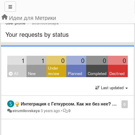
Идеи для Метрики
User profile
strumilovskaya
Your requests by status
1
1
0
0
0
0
Under
All
New
review
Planned
Completed
Declined
Last updated
Интеграция с Геткурсом. Как же без нее? Весь инфобизнес на нем сидит, а у вас нет интеграции с ним
0
strumilovskaya
3 years ago
•
0