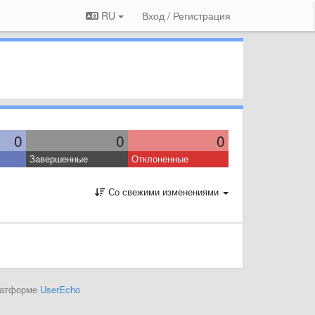
RU
Вход / Регистрация
0
0
0
Завершенные
Отклоненные
Со свежими изменениями
платформе
UserEcho