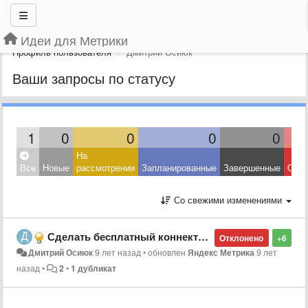
Идеи для Метрики
Профиль пользователя
Дмитрий Осиюк
Ваши запросы по статусу
1
0
0
0
0
На
Все
Новые
рассмотрении
Запланированные
Завершенные
Откл
Со свежими изменениями
Сделать бесплатный коннектор для Google Data Studio (без Supermetrics)
Отклонено
+6
Дмитрий Осиюк
9 лет назад
•
обновлен
Яндекс Метрика
9 лет
назад
•
2
•
1 дубликат