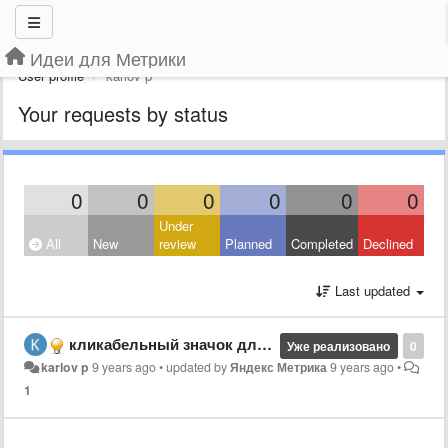
Идеи для Метрики
User profile
karlov p
Your requests by status
0
0
0
0
0
0
Under
All
New
review
Planned
Completed
Declined
Last updated
кликабельный значок для вопроса помошнику
Уже реализовано
0
karlov p
9 years ago
•
updated by
Яндекс Метрика
9 years ago
•
1