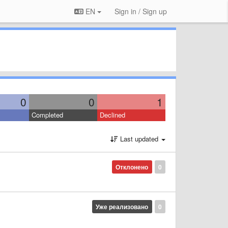
EN
Sign in / Sign up
0
0
1
Completed
Declined
Last updated
Отклонено
0
Уже реализовано
0