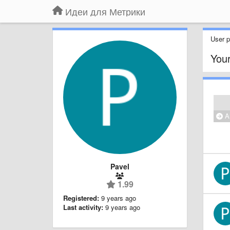
Идеи для Метрики
User pr
Your
Al
Pavel
1.99
Registered:
9 years ago
Last activity:
9 years ago