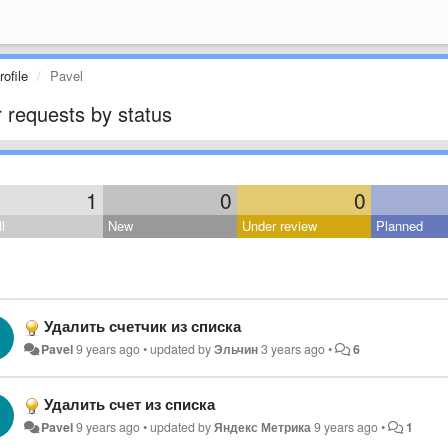
ofile
Pavel
 requests by status
1
0
0
l
New
Under review
Planned
Удалить счетчик из списка
Pavel
9 years ago
•
updated by
Эльчин
3 years ago
•
6
Удалить счет из списка
Pavel
9 years ago
•
updated by
Яндекс Метрика
9 years ago
•
1