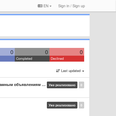
EN
Sign in / Sign up
0
0
0
Completed
Declined
Last updated
три одной рекламной компании
Уже реализовано
0
Уже реализовано
0