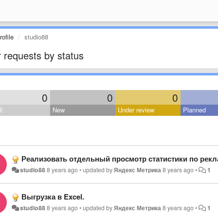
ofile
studio88
 requests by status
0
0
0
l
New
Under review
Planned
Реализовать отдельный просмотр статистики по рекламным объявлениям вну
studio88
8 years ago
•
updated by
Яндекс Метрика
8 years ago
•
1
Выгрузка в Excel.
studio88
8 years ago
•
updated by
Яндекс Метрика
8 years ago
•
1