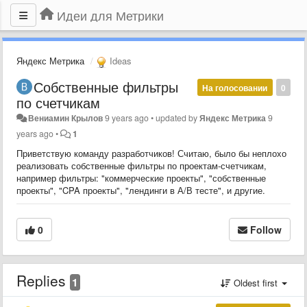
Идеи для Метрики
Яндекс Метрика
Ideas
Собственные фильтры
На голосовании
0
по счетчикам
Вениамин Крылов
9 years ago
•
updated by
Яндекс Метрика
9
years ago
•
1
Приветствую команду разработчиков! Считаю, было бы неплохо
реализовать собственные фильтры по проектам-счетчикам,
например фильтры: "коммерческие проекты", "собственные
проекты", "CPA проекты", "лендинги в А/В тесте", и другие.
0
Follow
Replies
1
Oldest first