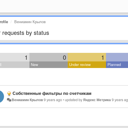
ofile
Вениамин Крылов
 requests by status
1
0
1
l
New
Under review
Planned
Собственные фильтры по счетчикам
Вениамин Крылов
9 years ago
•
updated by
Яндекс Метрика
9 years a