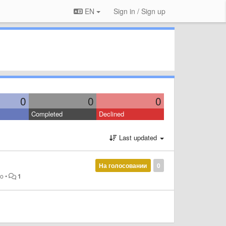
EN
Sign in / Sign up
0
0
0
Completed
Declined
Last updated
На голосовании
0
go
•
1