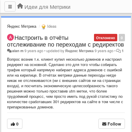
Идеи для Метрики
Яндекс Метрика
Ideas
Настроить в отчёты
Отклонено
0
отслеживание по переходам с редиректов
alan m
9 years ago
•
updated by
Яндекс Метрика
9 years ago
•
1
Вопрос возник т.к. клиент купил несколько доменов и настроил
редирект на основной. Сделано это для того чтобы собирать
трафик который напрямую набирает адреса доменов с ошибкой
или на кирилице. В отчётах метрики данные переходы нигде
никак не отслеживаются (ни с внешних сайтов ни на страницах
входа), и посчитать экономическую целесообразность такого
решения можно только проставив utm метки, что более
трудоёмкий процесс, чем просто иметь под рукой статистику по
количестве сработавших 301 редиректов на сайте в том числе с
припаркованных доменов.
0
Follow