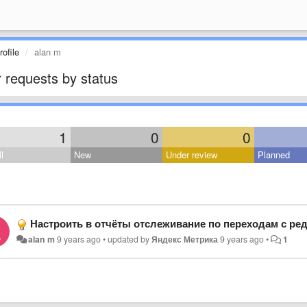
ofile
alan m
 requests by status
1
0
0
l
New
Under review
Planned
Настроить в отчёты отслеживание по переходам с ре
alan m
9 years ago
•
updated by
Яндекс Метрика
9 years ago
•
1