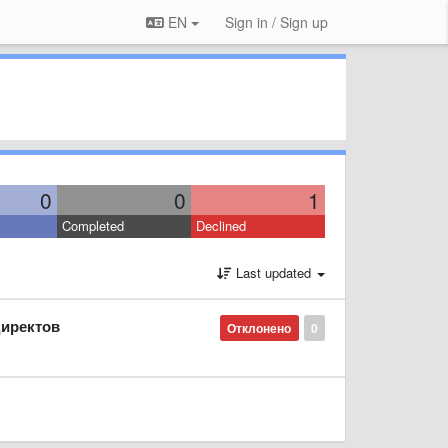
EN
Sign in / Sign up
0
0
1
Completed
Declined
Last updated
директов
Отклонено
0