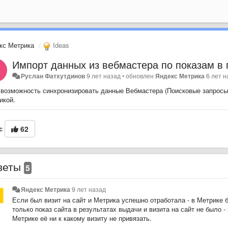
кс Метрика
Ideas
Импорт данных из вебмастера по показам в 
Руслан Фатхутдинов
9 лет назад
•
обновлен
Яндекс Метрика
6 лет н
 возможность синхронизировать данные Вебмастера (Поисковые запросы 
икой.
с
62
веты
5
Яндекс Метрика
9 лет назад
Если был визит на сайт и Метрика успешно отработала - в Метрике 
только показ сайта в результатах выдачи и визита на сайт не было -
Метрике её ни к какому визиту не привязать.