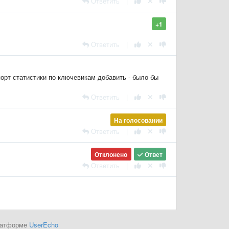
Ответить
|
+1
Ответить
|
орт статистики по ключевикам добавить - было бы
Ответить
|
На голосовании
Ответить
|
Отклонено
Ответ
Ответить
|
платформе
UserEcho