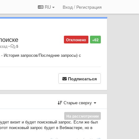
RU
Вход / Регистрация
поиске
Отклонено
+62
азад
•
5
- История запросов/Последние запросы) с
Подписаться
Старые сверху
На рассмотрении
будет визит и будет поисковый запрос. Если же был
 этот поисковый запрос будет в Вебмастере, но в