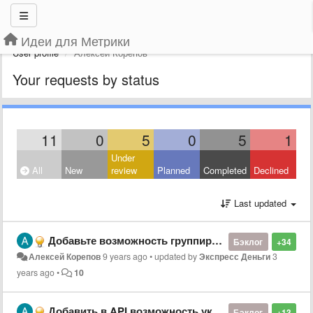
Идеи для Метрики
User profile
Алексей Корепов
Your requests by status
11
0
5
0
5
1
Under
All
New
review
Planned
Completed
Declined
Last updated
Добавьте возможность группировки или тегирования целей
Бэклог
+34
Алексей Корепов
9 years ago
•
updated by
Экспресс Деньги
3
years ago
•
10
Добавить в API возможность указания сохранённых сегментов по filter_id
Бэклог
+13