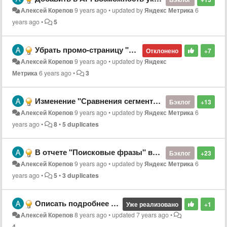
Алексей Корепов
9 years ago
•
updated by
Яндекс Метрика
6
years ago
•
5
Убрать промо-страницу "Новая Яндекс.Метрика — новые возможности для веб-аналитики"
Отклонено
+7
Алексей Корепов
9 years ago
•
updated by
Яндекс
Метрика
6 years ago
•
3
Изменение "Сравнения сегментов".
Бэклог
+13
Алексей Корепов
9 years ago
•
updated by
Яндекс Метрика
6
years ago
•
8
•
5 duplicates
В отчете "Поисковые фразы" выводить "не определено" по аналогии с "(not provided)" в Google Analytcs
Бэклог
+23
Алексей Корепов
9 years ago
•
updated by
Яндекс Метрика
6
years ago
•
5
•
3 duplicates
Описать подробнее как именно работает галка "Не учитывать мои визиты" в настойках фильтров
Уже реализовано
+1
Алексей Корепов
8 years ago
•
updated
7 years ago
•
4