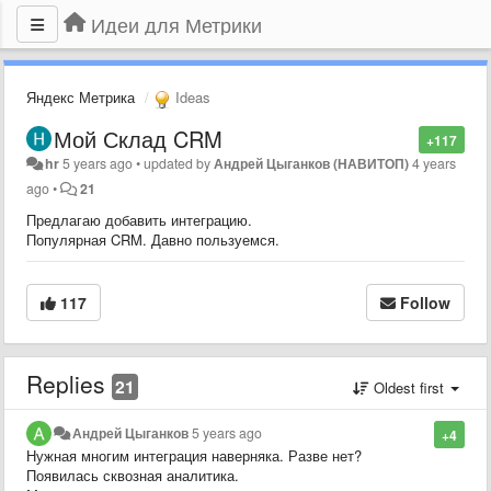
Идеи для Метрики
Яндекс Метрика
Ideas
Мой Склад CRM
+117
hr
5 years ago
•
updated by
Андрей Цыганков (НАВИТОП)
4 years
ago
•
21
Предлагаю добавить интеграцию.
Популярная CRM. Давно пользуемся.
117
Follow
Replies
21
Oldest first
Андрей Цыганков
5 years ago
+4
Нужная многим интеграция наверняка. Разве нет?
Появилась сквозная аналитика.