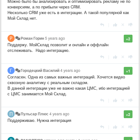
Можно было бы анализировать и оптимизировать рекламу не по
конверсиям, а по прибыли через CRM.
Несколько CRM уже есть в интеграции. А такой популярной как
Мой Склад нет.
|
Роман Горин
5 years ago
+2
Поддержу. МойСклад позволит и онлайн и оффлайн
отслеживать. Надо интеграцию.
|
Городецкий Василий
4 years ago
+1
Согласен. Одна из самых важных интеграций. Хочется видео
сквозную аналитику с реальным складом.
В данной интеграции уже не важно какая ЦМС, ибо интеграцией
с ЦМС занимается Мой Склад.
|
Пульсар Плюс
4 years ago
+2
Поддерживаю. Нужна интеграция
|