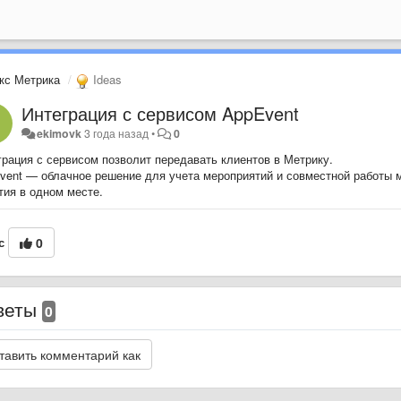
кс Метрика
Ideas
Интеграция с сервисом AppEvent
ekimovk
3 года назад
•
0
грация с сервисом позволит передавать клиентов в Метрику.
vent — облачное решение для учета мероприятий и совместной работы 
тия в одном месте.
с
0
веты
0