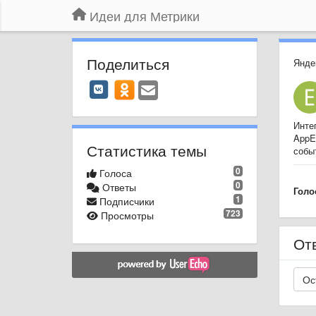
Идеи для Метрики
Поделиться
Янде
Инте
AppE
Статистика темы
собы
0
Голоса
0
Ответы
Голо
1
Подписчики
723
Просмотры
От