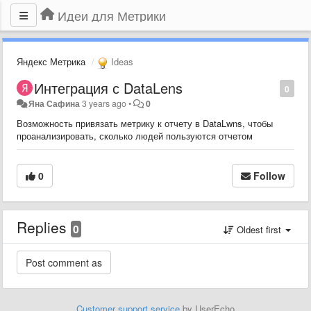
Идеи для Метрики
Яндекс Метрика
Ideas
Интеграция с DataLens
0
Яна Сафина
3 years ago
•
0
Возможность привязать метрику к отчету в DataLwns, чтобы
проанализировать, сколько людей пользуются отчетом
0
Follow
Replies
0
Oldest first
Customer support service
by UserEcho