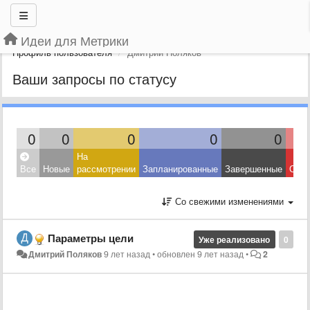
Идеи для Метрики
Профиль пользователя
Дмитрий Поляков
Ваши запросы по статусу
0
0
0
0
0
На
Все
Новые
рассмотрении
Запланированные
Завершенные
Откл
Со свежими изменениями
Параметры цели
Уже реализовано
0
Дмитрий Поляков
9 лет назад
•
обновлен
9 лет назад
•
2