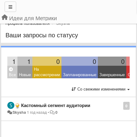
Идеи для Метрики
Профиль пользователя
Skysha
Ваши запросы по статусу
1
1
0
0
0
На
Все
Новые
рассмотрении
Запланированные
Завершенные
Откл
Со свежими изменениями
Кастомный сегмент аудитории
0
Skysha
1 год назад
•
0